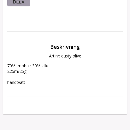
DELA
Beskrivning
Art.nr: dusty olive
70%  mohair 30% silke

225m/25g

handtvätt