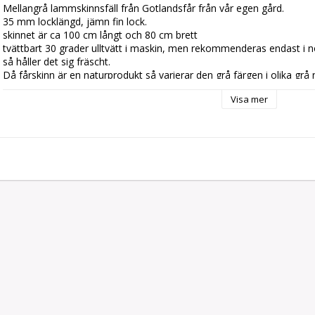
Mellangrå lammskinnsfäll från Gotlandsfår från vår egen gård. 

35 mm locklängd, jämn fin lock.

skinnet är ca 100 cm långt och 80 cm brett

tvättbart 30 grader ulltvätt i maskin, men rekommenderas endast i nöd
så håller det sig fräscht.

Då fårskinn är en naturprodukt så varierar den grå färgen i olika grå n
Superhärligt och snyggt att ha som inredningsdetalj i soffan, som m
Visa mer
väldigt skön och praktisk att ha med på utflykten,  i barnvagnen ell
för den som har värk. Ull reglerar  både värme och kyla,