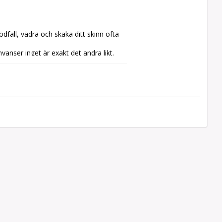
fall, vädra och skaka ditt skinn ofta 
yanser inget är exakt det andra likt.

atta, på köksstolen men är också 
er som värmande och lugnande i sängen 