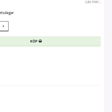
Läs mer...
betsdagar
+
KÖP