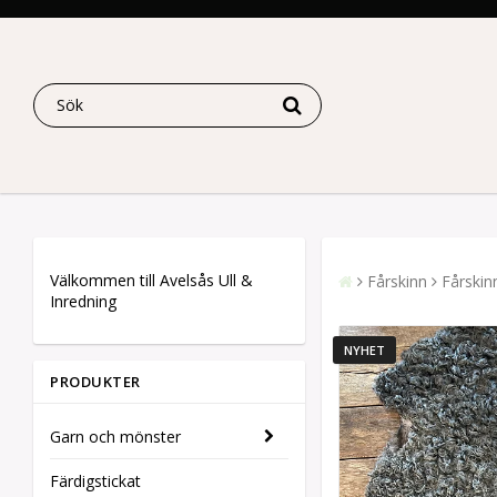
Välkommen till Avelsås Ull &
Fårskinn
Fårskinn
Inredning
NYHET
PRODUKTER
Garn och mönster
Färdigstickat