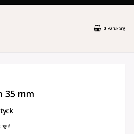
0
Varukorg
nn 35 mm
styck
langrå