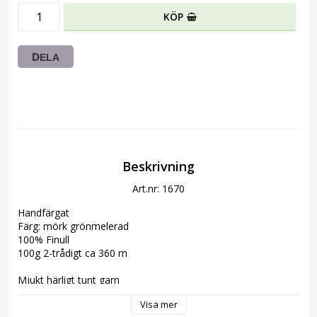
KÖP
DELA
Beskrivning
Art.nr: 1670
Handfärgat 

Färg: mörk grönmelerad

100% Finull

100g 2-trådigt ca 360 m

Mjukt härligt tunt garn

Visa mer
Vi har använt detta till  bla vår mössa och sjal.
