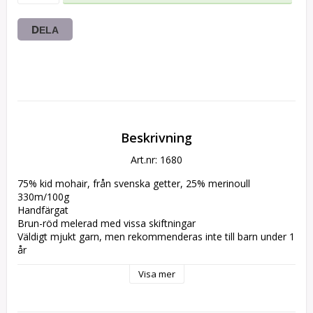
DELA
Beskrivning
Art.nr: 1680
75% kid mohair, från svenska getter, 25% merinoull  

330m/100g

Handfärgat 

Brun-röd melerad med vissa skiftningar 

Väldigt mjukt garn, men rekommenderas inte till barn under 1 
år

Visa mer